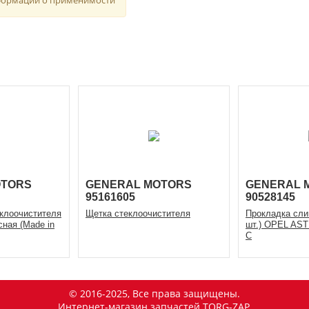
OTORS
GENERAL MOTORS
GENERAL 
95161605
90528145
клоочистителя
Щетка стеклоочистителя
Прокладка слив
ная (Made in
шт.) OPEL AS
C
© 2016-2025, Все права защищены.
Интернет-магазин запчастей TORG-ZAP.