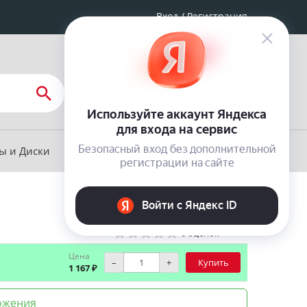
Вход
/
Регистрация
0
КОРЗИНА
на сумму:
0,00
₽
 и Диски
Запчасти для ТО
Сертификаты
О бренде GENERAL MOTORS
0 оценок
Цена
–
+
Купить
1 167 ₽
ожения