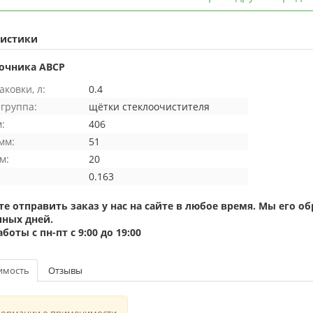
ристики
очника ABCP
ковки, л:
0.4
группа:
щётки стеклоочистителя
:
406
мм:
51
м:
20
0.163
е отправить заказ у нас на сайте в любое время. Мы его 
ных дней.
оты с пн-пт с 9:00 до 19:00
имость
Отзывы
формации о применимости