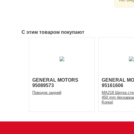
С этим товаром покупают
GENERAL MOTORS
GENERAL M
95089573
95161606
Поводок задний
MA218 Щетка сте
450 mm беcкаркас
Korea)