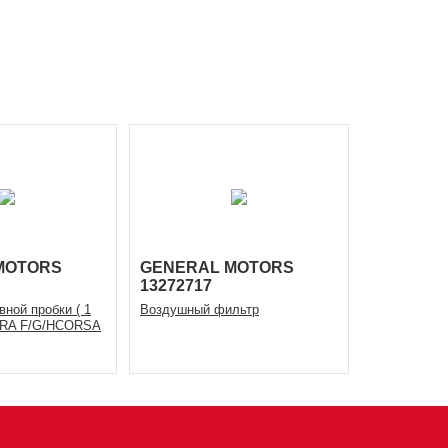
MOTORS
GENERAL MOTORS
13272717
ной пробки ( 1
Воздушный фильтр
TRA F/G/HCORSA